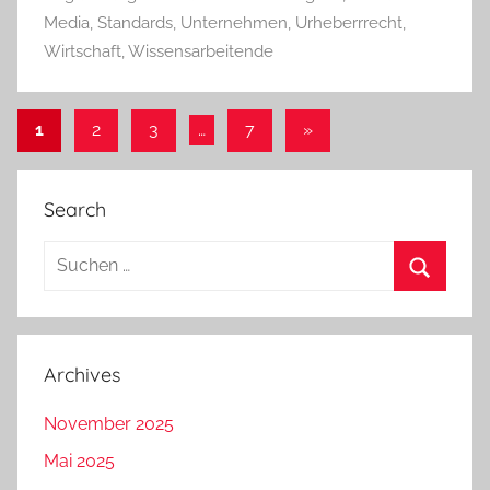
Media
,
Standards
,
Unternehmen
,
Urheberrrecht
,
Wirtschaft
,
Wissensarbeitende
Seitennummerierung
Nächste
1
2
3
…
7
»
Beiträge
der
Beiträge
Search
Suchen
nach:
Suchen
Archives
November 2025
Mai 2025