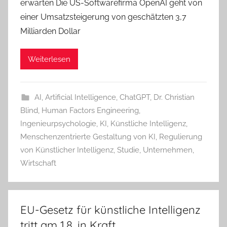
erwarten Die US-Softwarefirma OpenAI geht von
einer Umsatzsteigerung von geschätzten 3,7
Milliarden Dollar
Weiterlesen
AI
,
Artificial Intelligence
,
ChatGPT
,
Dr. Christian
Blind
,
Human Factors Engineering
,
Ingenieurpsychologie
,
KI
,
Künstliche Intelligenz
,
Menschenzentrierte Gestaltung von KI
,
Regulierung
von Künstlicher Intelligenz
,
Studie
,
Unternehmen
,
Wirtschaft
EU-Gesetz für künstliche Intelligenz
tritt am 1.8. in Kraft