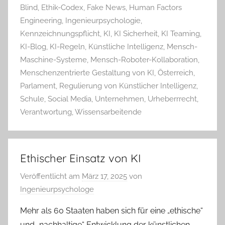
Blind
,
Ethik-Codex
,
Fake News
,
Human Factors
Engineering
,
Ingenieurpsychologie
,
Kennzeichnungspflicht
,
KI
,
KI Sicherheit
,
KI Teaming
,
KI-Blog
,
KI-Regeln
,
Künstliche Intelligenz
,
Mensch-
Maschine-Systeme
,
Mensch-Roboter-Kollaboration
,
Menschenzentrierte Gestaltung von KI
,
Österreich
,
Parlament
,
Regulierung von Künstlicher Intelligenz
,
Schule
,
Social Media
,
Unternehmen
,
Urheberrrecht
,
Verantwortung
,
Wissensarbeitende
Ethischer Einsatz von KI
Veröffentlicht am
März 17, 2025
von
Ingenieurpsychologe
Mehr als 60 Staaten haben sich für eine „ethische“
und „nachhaltige“ Entwicklung der künstlichen