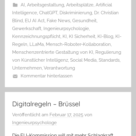
AI
,
Arbeitsgestaltung
,
Arbeitsplätze
,
Artificial
Intelligence
,
ChatGPT
,
Diskriminierung
,
Dr. Christian
Blind
,
EU AI Act
,
Fake News
,
Gesundheit
,
Gewerkschaft
,
Ingenieurpsychologie
,
Kennzeichnungspflicht
,
KI
,
KI Sicherheit
,
KI-Blog
,
KI-
Regeln
,
LLaMa
,
Mensch-Roboter-Kollaboration
,
Menschenzentrierte Gestaltung von KI
,
Regulierung
von Künstlicher Intelligenz
,
Social Media
,
Standards
,
Unternehmen
,
Verantwortung
Kommentar hinterlassen
Digitalregeln – Brüssel
Veröffentlicht am
Februar 17, 2025
von
Ingenieurpsychologe
Die EU-Kommission will mit mehr Schlagkraft