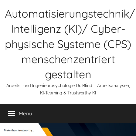
Zum
Automatisierungstechnik/
Inhalt
springen
Intelligenz (KI)/ Cyber-
physische Systeme (CPS)
menschenzentriert
gestalten
Arbeits- und Ingenieurpsychologie Dr. Blind – Arbeitsanalysen,
KI-Teaming & Trustworthy KI
Menü