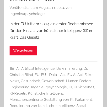
Veröffentlicht am
August 13, 2024
von
Ingenieurpsychologe
In der EU tritt am 1.8.24 ein erster Rechtsrahmen
für den Einsatz von künstlicher Intelligenz (KI) in
Kraft. Das Gesetz
Weiterlesen
AI
,
Artificial Intelligence
,
Diskriminierung
,
Dr.
Christian Blind
,
EU
,
EU - Data - Act
,
EU AI Act
,
Fake
News
,
Gesundheit
,
Gewerkschaft
,
Human Factors
Engineering
,
Ingenieurpsychologie
,
KI
,
KI Sicherheit
,
KI-Regeln
,
Künstliche Intelligenz
,
Menschenzentrierte Gestaltung von KI
,
Parlament
,
Regulierung von Künstlicher Intelligenz
,
Social