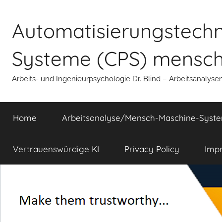
Zum
Inhalt
Automatisierungstechni
springen
Systeme (CPS) mensche
Arbeits- und Ingenieurpsychologie Dr. Blind – Arbeitsanalyse
Home
Arbeitsanalyse/Mensch-Maschine-Syst
Vertrauenswürdige KI
Privacy Policy
Imp