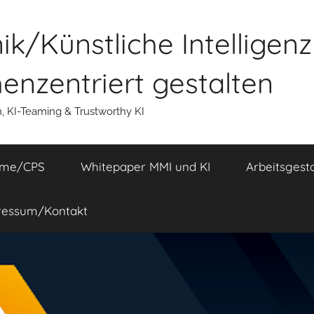
k/Künstliche Intelligen
nzentriert gestalten
n, KI-Teaming & Trustworthy KI
eme/CPS
Whitepaper MMI und KI
Arbeitsgest
ressum/Kontakt