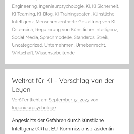
Engineering
,
Ingenieurpsychologie
,
KI
,
KI Sicherheit
,
KI Teaming
,
KI-Blog
,
KI-Trainingsdaten
,
Künstliche
Intelligenz
,
Menschenzentrierte Gestaltung von KI
,
Österreich
,
Regulierung von Künstlicher Intelligenz
,
Social Media
,
Sprachmodelle
,
Standards
,
Streik
,
Uncategorized
,
Unternehmen
,
Urheberrrecht
,
Wirtschaft
,
Wissensarbeitende
Weltrat für KI – Vorschlag van der
Leyen
Veröffentlicht am
September 13, 2023
von
Ingenieurpsychologe
Angesichts der Gefahren durch künstliche
Intelligenz (KI) hat EU-Kommissionspräsidentin