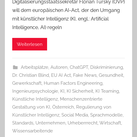
Digitalisierungsstaatssekretär Florian Tursky (ÖVP)
will dem europäischen AI-Act, der den Umgang
mit künstlicher Intelligenz (KI, engl.: Artificial
Intelligence, AI) regeln
Weiterlesen
Arbeitsplätze
,
Autoren
,
ChatGPT
,
Diskriminierung
,
Dr. Christian Blind
,
EU AI Act
,
Fake News
,
Gesundheit
,
Gewerkschaft
,
Human Factors Engineering
,
Ingenieurpsychologie
,
KI
,
KI Sicherheit
,
KI Teaming
,
Künstliche Intelligenz
,
Menschenzentrierte
Gestaltung von KI
,
Österreich
,
Regulierung von
Künstlicher Intelligenz
,
Social Media
,
Sprachmodelle
,
Standards
,
Unternehmen
,
Urheberrrecht
,
Wirtschaft
,
Wissensarbeitende