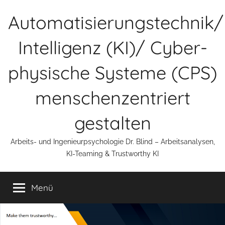
Zum
Automatisierungstechnik/
Inhalt
springen
Intelligenz (KI)/ Cyber-
physische Systeme (CPS)
menschenzentriert
gestalten
Arbeits- und Ingenieurpsychologie Dr. Blind – Arbeitsanalysen,
KI-Teaming & Trustworthy KI
Menü