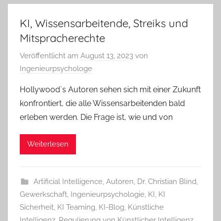
KI, Wissensarbeitende, Streiks und
Mitspracherechte
Veröffentlicht am
August 13, 2023
von
Ingenieurpsychologe
Hollywood`s Autoren sehen sich mit einer Zukunft
konfrontiert, die alle Wissensarbeitenden bald
erleben werden. Die Frage ist, wie und von
Weiterlesen
Artificial Intelligence
,
Autoren
,
Dr. Christian Blind
,
Gewerkschaft
,
Ingenieurpsychologie
,
KI
,
KI
Sicherheit
,
KI Teaming
,
KI-Blog
,
Künstliche
Intelligenz
,
Regulierung von Künstlicher Intelligenz
,