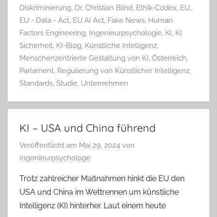
Diskriminierung
,
Dr. Christian Blind
,
Ethik-Codex
,
EU
,
EU - Data - Act
,
EU AI Act
,
Fake News
,
Human
Factors Engineering
,
Ingenieurpsychologie
,
KI
,
KI
Sicherheit
,
KI-Blog
,
Künstliche Intelligenz
,
Menschenzentrierte Gestaltung von KI
,
Österreich
,
Parlament
,
Regulierung von Künstlicher Intelligenz
,
Standards
,
Studie
,
Unternehmen
KI – USA und China führend
Veröffentlicht am
Mai 29, 2024
von
Ingenieurpsychologe
Trotz zahlreicher Maßnahmen hinkt die EU den
USA und China im Wettrennen um künstliche
Intelligenz (KI) hinterher. Laut einem heute