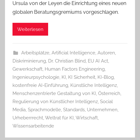
Ursula von der Leyen die Einrichtung eines neuen
globalen Beratungsgremiums vorgeschlagen.
Weiterlesen
Arbeitsplätze
,
Artificial Intelligence
,
Autoren
,
Diskriminierung
,
Dr. Christian Blind
,
EU AI Act
,
Gewerkschaft
,
Human Factors Engineering
,
Ingenieurpsychologie
,
KI
,
KI Sicherheit
,
KI-Blog
,
kostenfreie AI-Einführung
,
Künstliche Intelligenz
,
Menschenzentrierte Gestaltung von KI
,
Österreich
,
Regulierung von Künstlicher Intelligenz
,
Social
Media
,
Sprachmodelle
,
Standards
,
Unternehmen
,
Urheberrrecht
,
Weltrat für KI
,
Wirtschaft
,
Wissensarbeitende