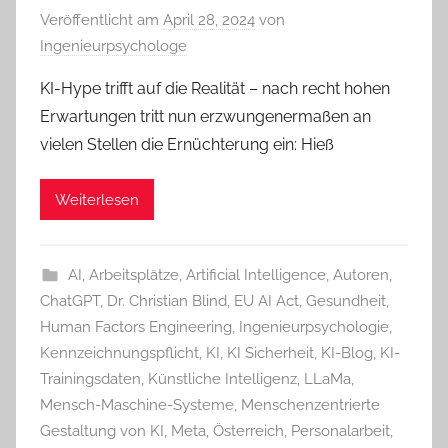
Veröffentlicht am
April 28, 2024
von
Ingenieurpsychologe
KI-Hype trifft auf die Realität – nach recht hohen
Erwartungen tritt nun erzwungenermaßen an
vielen Stellen die Ernüchterung ein: Hieß
Weiterlesen
AI
,
Arbeitsplätze
,
Artificial Intelligence
,
Autoren
,
ChatGPT
,
Dr. Christian Blind
,
EU AI Act
,
Gesundheit
,
Human Factors Engineering
,
Ingenieurpsychologie
,
Kennzeichnungspflicht
,
KI
,
KI Sicherheit
,
KI-Blog
,
KI-
Trainingsdaten
,
Künstliche Intelligenz
,
LLaMa
,
Mensch-Maschine-Systeme
,
Menschenzentrierte
Gestaltung von KI
,
Meta
,
Österreich
,
Personalarbeit
,