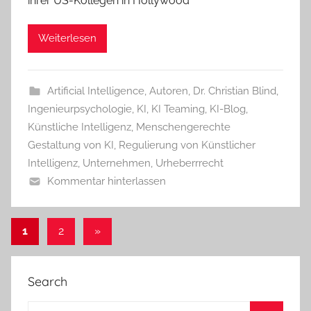
ihrer US-Kollegen in Hollywood
Weiterlesen
Artificial Intelligence
,
Autoren
,
Dr. Christian Blind
,
Ingenieurpsychologie
,
KI
,
KI Teaming
,
KI-Blog
,
Künstliche Intelligenz
,
Menschengerechte
Gestaltung von KI
,
Regulierung von Künstlicher
Intelligenz
,
Unternehmen
,
Urheberrrecht
Kommentar hinterlassen
Seitennummerierung
Nächste
1
2
»
Beiträge
der
Beiträge
Search
Suchen