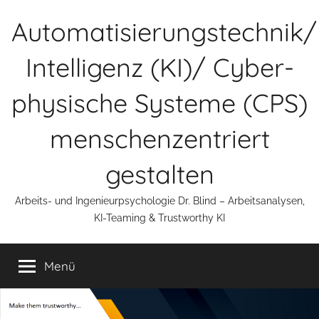
Zum
Automatisierungstechnik/
Inhalt
springen
Intelligenz (KI)/ Cyber-
physische Systeme (CPS)
menschenzentriert
gestalten
Arbeits- und Ingenieurpsychologie Dr. Blind – Arbeitsanalysen,
KI-Teaming & Trustworthy KI
Menü