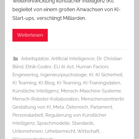
Weiterentwicklung künstlicher Intelligenz (KI),
begleitet von einem großen Anwachsen von KI-
Start-ups, verschlingt Milliarden.
Weiterlesen
Arbeitsplätze
,
Artificial Intelligence
,
Dr. Christian
Blind
,
Ethik-Codex
,
EU AI Act
,
Human Factors
Engineering
,
Ingenieurpsychologie
,
KI
,
KI Sicherheit
,
KI Teaming
,
KI-Blog
,
KI-Teaming
,
KI-Trainingsdaten
,
Künstliche Intelligenz
,
Mensch-Maschine-Systeme
,
Mensch-Roboter-Kollaboration
,
Menschenzentrierte
Gestaltung von KI
,
Meta
,
Österreich
,
Parlament
,
Personalarbeit
,
Regulierung von Künstlicher
Intelligenz
,
Sprachmodelle
,
Standards
,
Unternehmen
,
Urheberrrecht
,
Wirtschaft
,