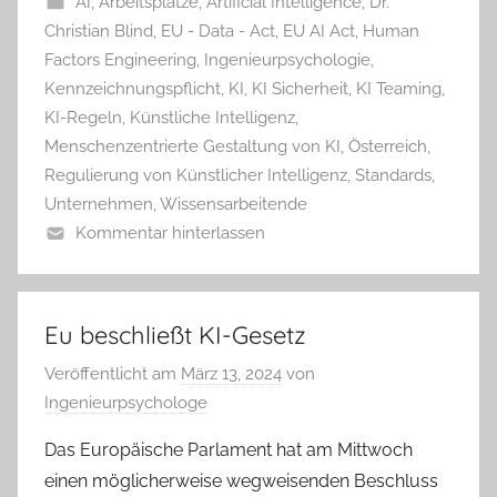
AI
,
Arbeitsplätze
,
Artificial Intelligence
,
Dr.
Christian Blind
,
EU - Data - Act
,
EU AI Act
,
Human
Factors Engineering
,
Ingenieurpsychologie
,
Kennzeichnungspflicht
,
KI
,
KI Sicherheit
,
KI Teaming
,
KI-Regeln
,
Künstliche Intelligenz
,
Menschenzentrierte Gestaltung von KI
,
Österreich
,
Regulierung von Künstlicher Intelligenz
,
Standards
,
Unternehmen
,
Wissensarbeitende
Kommentar hinterlassen
Eu beschließt KI-Gesetz
Veröffentlicht am
März 13, 2024
von
Ingenieurpsychologe
Das Europäische Parlament hat am Mittwoch
einen möglicherweise wegweisenden Beschluss