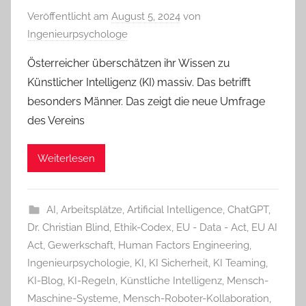
Veröffentlicht am
August 5, 2024
von
Ingenieurpsychologe
Österreicher überschätzen ihr Wissen zu
Künstlicher Intelligenz (KI) massiv. Das betrifft
besonders Männer. Das zeigt die neue Umfrage
des Vereins
Weiterlesen
AI
,
Arbeitsplätze
,
Artificial Intelligence
,
ChatGPT
,
Dr. Christian Blind
,
Ethik-Codex
,
EU - Data - Act
,
EU AI
Act
,
Gewerkschaft
,
Human Factors Engineering
,
Ingenieurpsychologie
,
KI
,
KI Sicherheit
,
KI Teaming
,
KI-Blog
,
KI-Regeln
,
Künstliche Intelligenz
,
Mensch-
Maschine-Systeme
,
Mensch-Roboter-Kollaboration
,