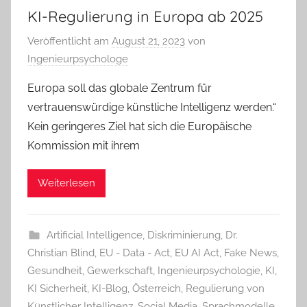
KI-Regulierung in Europa ab 2025
Veröffentlicht am
August 21, 2023
von
Ingenieurpsychologe
Europa soll das globale Zentrum für
vertrauenswürdige künstliche Intelligenz werden.“
Kein geringeres Ziel hat sich die Europäische
Kommission mit ihrem
Weiterlesen
Artificial Intelligence
,
Diskriminierung
,
Dr.
Christian Blind
,
EU - Data - Act
,
EU AI Act
,
Fake News
,
Gesundheit
,
Gewerkschaft
,
Ingenieurpsychologie
,
KI
,
KI Sicherheit
,
KI-Blog
,
Österreich
,
Regulierung von
Künstlicher Intelligenz
,
Social Media
,
Sprachmodelle
,