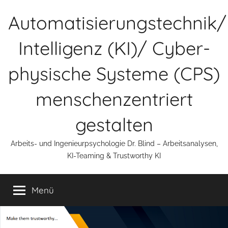
Zum
Automatisierungstechnik/
Inhalt
springen
Intelligenz (KI)/ Cyber-
physische Systeme (CPS)
menschenzentriert
gestalten
Arbeits- und Ingenieurpsychologie Dr. Blind – Arbeitsanalysen,
KI-Teaming & Trustworthy KI
Menü