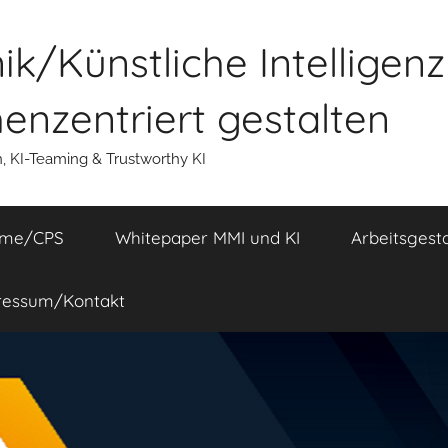
k/Künstliche Intelligen
nzentriert gestalten
n, KI-Teaming & Trustworthy KI
eme/CPS
Whitepaper MMI und KI
Arbeitsgest
ressum/Kontakt