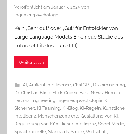
Veröffentlicht am
Januar 7, 2025
von
Ingenieurpsychologe
Kein „Sehr gut“ oder „Gut“ für Entwickler von
Large Language Models Eine neue Studie des
Future of Life Institute (FLI)
Weiterlesen
AI
,
Artificial Intelligence
,
ChatGPT
,
Diskriminierung
,
Dr. Christian Blind
,
Ethik-Codex
,
Fake News
,
Human
Factors Engineering
,
Ingenieurpsychologie
,
KI
Sicherheit
,
KI Teaming
,
KI-Blog
,
KI-Regeln
,
Künstliche
Intelligenz
,
Menschenzentrierte Gestaltung von KI
,
Regulierung von Künstlicher Intelligenz
,
Social Media
,
Sprachmodelle
,
Standards
,
Studie
,
Wirtschaft
,