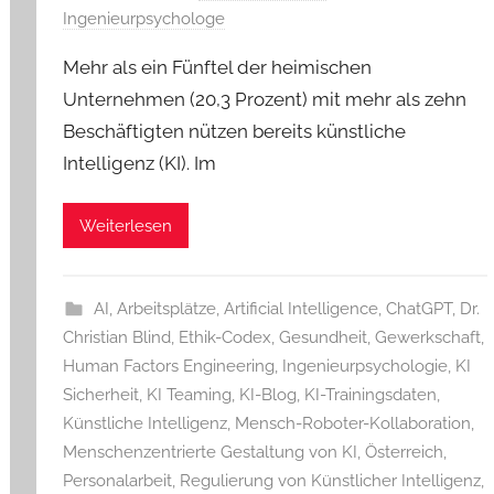
Ingenieurpsychologe
Mehr als ein Fünftel der heimischen
Unternehmen (20,3 Prozent) mit mehr als zehn
Beschäftigten nützen bereits künstliche
Intelligenz (KI). Im
Weiterlesen
AI
,
Arbeitsplätze
,
Artificial Intelligence
,
ChatGPT
,
Dr.
Christian Blind
,
Ethik-Codex
,
Gesundheit
,
Gewerkschaft
,
Human Factors Engineering
,
Ingenieurpsychologie
,
KI
Sicherheit
,
KI Teaming
,
KI-Blog
,
KI-Trainingsdaten
,
Künstliche Intelligenz
,
Mensch-Roboter-Kollaboration
,
Menschenzentrierte Gestaltung von KI
,
Österreich
,
Personalarbeit
,
Regulierung von Künstlicher Intelligenz
,