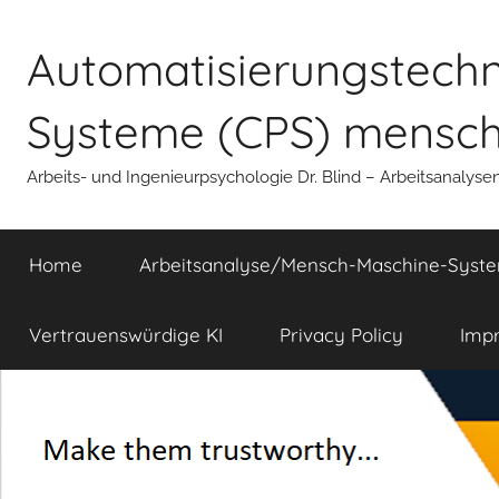
Zum
Inhalt
Automatisierungstechni
springen
Systeme (CPS) mensche
Arbeits- und Ingenieurpsychologie Dr. Blind – Arbeitsanalyse
Home
Arbeitsanalyse/Mensch-Maschine-Syst
Vertrauenswürdige KI
Privacy Policy
Imp