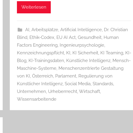
Weiterlesen
AI
,
Arbeitsplätze
,
Artificial Intelligence
,
Dr. Christian
Blind
,
Ethik-Codex
,
EU AI Act
,
Gesundheit
,
Human
Factors Engineering
,
Ingenieurpsychologie
,
Kennzeichnungspflicht
,
KI
,
KI Sicherheit
,
KI Teaming
,
KI-
Blog
,
KI-Trainingsdaten
,
Künstliche Intelligenz
,
Mensch-
Maschine-Systeme
,
Menschenzentrierte Gestaltung
von KI
,
Österreich
,
Parlament
,
Regulierung von
Künstlicher Intelligenz
,
Social Media
,
Standards
,
Unternehmen
,
Urheberrrecht
,
Wirtschaft
,
Wissensarbeitende