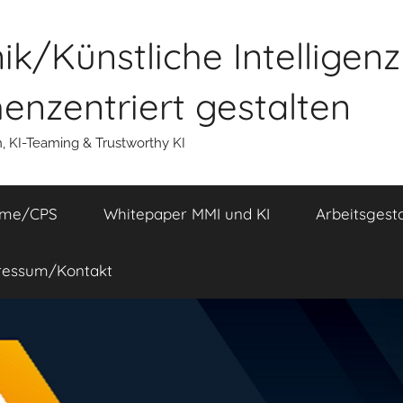
k/Künstliche Intelligen
nzentriert gestalten
n, KI-Teaming & Trustworthy KI
eme/CPS
Whitepaper MMI und KI
Arbeitsgest
ressum/Kontakt