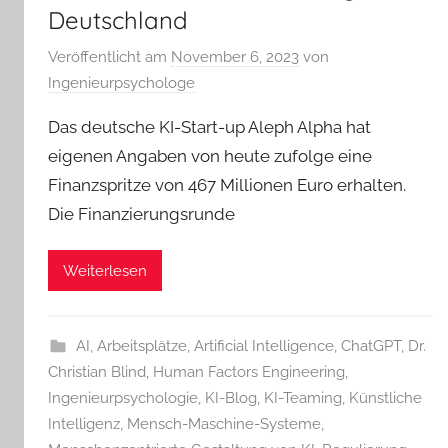
Deutschland
Veröffentlicht am
November 6, 2023
von
Ingenieurpsychologe
Das deutsche KI-Start-up Aleph Alpha hat
eigenen Angaben von heute zufolge eine
Finanzspritze von 467 Millionen Euro erhalten.
Die Finanzierungsrunde
Weiterlesen
AI
,
Arbeitsplätze
,
Artificial Intelligence
,
ChatGPT
,
Dr.
Christian Blind
,
Human Factors Engineering
,
Ingenieurpsychologie
,
KI-Blog
,
KI-Teaming
,
Künstliche
Intelligenz
,
Mensch-Maschine-Systeme
,