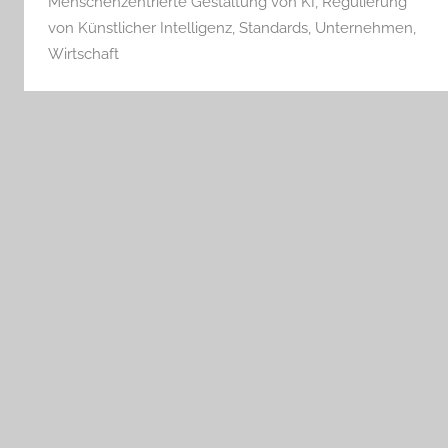
Menschenzentrierte Gestaltung von KI
,
Regulierung
von Künstlicher Intelligenz
,
Standards
,
Unternehmen
,
Wirtschaft