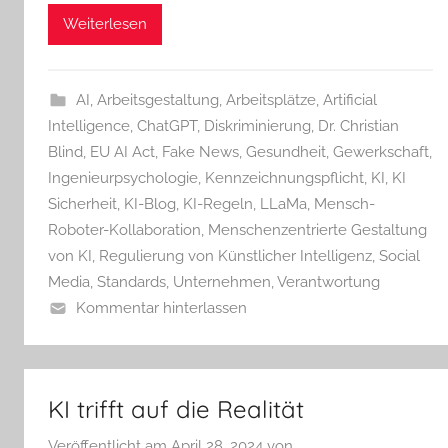
Weiterlesen
AI
,
Arbeitsgestaltung
,
Arbeitsplätze
,
Artificial
Intelligence
,
ChatGPT
,
Diskriminierung
,
Dr. Christian
Blind
,
EU AI Act
,
Fake News
,
Gesundheit
,
Gewerkschaft
,
Ingenieurpsychologie
,
Kennzeichnungspflicht
,
KI
,
KI
Sicherheit
,
KI-Blog
,
KI-Regeln
,
LLaMa
,
Mensch-
Roboter-Kollaboration
,
Menschenzentrierte Gestaltung
von KI
,
Regulierung von Künstlicher Intelligenz
,
Social
Media
,
Standards
,
Unternehmen
,
Verantwortung
Kommentar hinterlassen
KI trifft auf die Realität
Veröffentlicht am
April 28, 2024
von