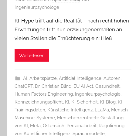
Ingenieurpsychologe
KI-Hype trifft auf die Realität – nach recht hohen
Erwartungen tritt nun erzwungenermaßen an
vielen Stellen die Ernüchterung ein: Hieß
Weiterlesen
AI
,
Arbeitsplätze
,
Artificial Intelligence
,
Autoren
,
ChatGPT
,
Dr. Christian Blind
,
EU AI Act
,
Gesundheit
,
Human Factors Engineering
,
Ingenieurpsychologie
,
Kennzeichnungspflicht
,
KI
,
KI Sicherheit
,
KI-Blog
,
KI-
Trainingsdaten
,
Künstliche Intelligenz
,
LLaMa
,
Mensch-
Maschine-Systeme
,
Menschenzentrierte Gestaltung
von KI
,
Meta
,
Österreich
,
Personalarbeit
,
Regulierung
von Künstlicher Intelligenz
,
Sprachmodelle
,