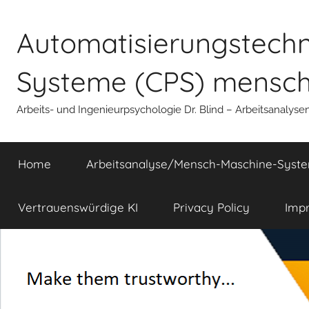
Zum
Inhalt
Automatisierungstechni
springen
Systeme (CPS) mensche
Arbeits- und Ingenieurpsychologie Dr. Blind – Arbeitsanalyse
Home
Arbeitsanalyse/Mensch-Maschine-Syst
Vertrauenswürdige KI
Privacy Policy
Imp