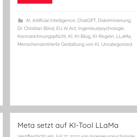
AI
,
Artificial Intelligence
,
ChatGPT
,
Diskriminierung
,
Dr. Christian Blind
,
EU AI Act
,
Ingenieurpsychologie
,
Kennzeichnungspflicht
,
KI
,
KI-Blog
,
KI-Regeln
,
LLaMa
,
Menschenzentrierte Gestaltung von KI
,
Uncategorized
Meta setzt auf KI-Tool LLaMa
Veröffentlicht am
Juli 17, 2023
von
Ingenieurpsychologe