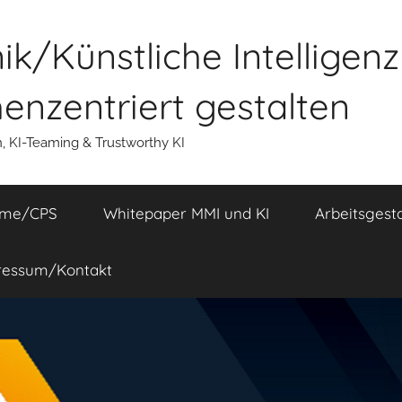
k/Künstliche Intelligen
nzentriert gestalten
n, KI-Teaming & Trustworthy KI
eme/CPS
Whitepaper MMI und KI
Arbeitsgest
ressum/Kontakt