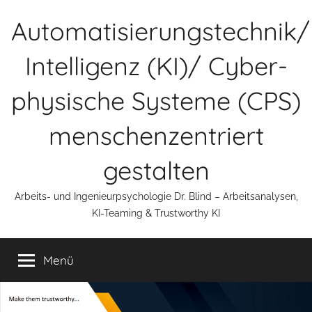
Zum
Automatisierungstechnik/
Inhalt
springen
Intelligenz (KI)/ Cyber-
physische Systeme (CPS)
menschenzentriert
gestalten
Arbeits- und Ingenieurpsychologie Dr. Blind – Arbeitsanalysen,
KI-Teaming & Trustworthy KI
Menü