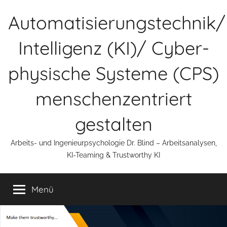
Zum
Automatisierungstechnik/
Inhalt
springen
Intelligenz (KI)/ Cyber-
physische Systeme (CPS)
menschenzentriert
gestalten
Arbeits- und Ingenieurpsychologie Dr. Blind – Arbeitsanalysen,
KI-Teaming & Trustworthy KI
Menü