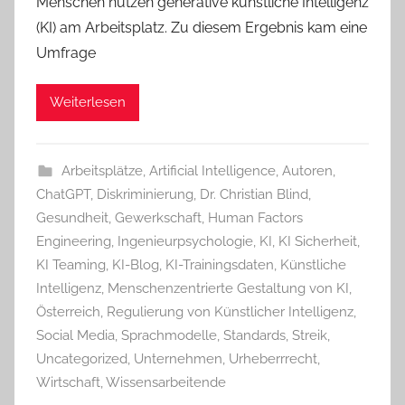
Menschen nutzen generative künstliche Intelligenz
(KI) am Arbeitsplatz. Zu diesem Ergebnis kam eine
Umfrage
Weiterlesen
Arbeitsplätze
,
Artificial Intelligence
,
Autoren
,
ChatGPT
,
Diskriminierung
,
Dr. Christian Blind
,
Gesundheit
,
Gewerkschaft
,
Human Factors
Engineering
,
Ingenieurpsychologie
,
KI
,
KI Sicherheit
,
KI Teaming
,
KI-Blog
,
KI-Trainingsdaten
,
Künstliche
Intelligenz
,
Menschenzentrierte Gestaltung von KI
,
Österreich
,
Regulierung von Künstlicher Intelligenz
,
Social Media
,
Sprachmodelle
,
Standards
,
Streik
,
Uncategorized
,
Unternehmen
,
Urheberrrecht
,
Wirtschaft
,
Wissensarbeitende