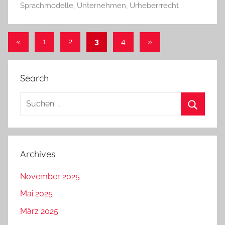
Sprachmodelle
,
Unternehmen
,
Urheberrrecht
Seitennummerierung
Vorherige
Nächste
«
1
2
3
4
»
Beiträge
Beiträge
der
Beiträge
Search
Suchen
nach:
Suchen
Archives
November 2025
Mai 2025
März 2025