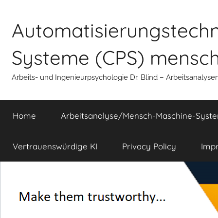
Zum
Inhalt
Automatisierungstechni
springen
Systeme (CPS) mensche
Arbeits- und Ingenieurpsychologie Dr. Blind – Arbeitsanalyse
Home
Arbeitsanalyse/Mensch-Maschine-Syst
Vertrauenswürdige KI
Privacy Policy
Imp