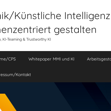
k/Künstliche Intelligen
nzentriert gestalten
n, KI-Teaming & Trustworthy KI
eme/CPS
Whitepaper MMI und KI
Arbeitsgest
ressum/Kontakt