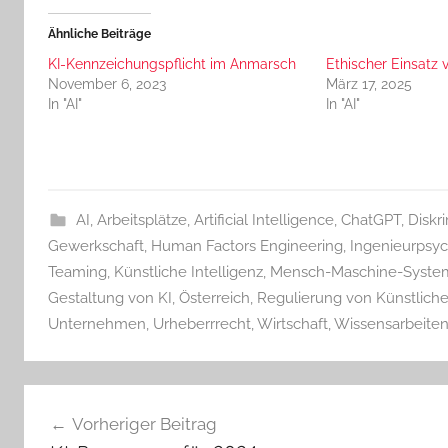
Ähnliche Beiträge
KI-Kennzeichungspflicht im Anmarsch
Ethischer Einsatz 
November 6, 2023
März 17, 2025
In "AI"
In "AI"
AI
,
Arbeitsplätze
,
Artificial Intelligence
,
ChatGPT
,
Diskr
Gewerkschaft
,
Human Factors Engineering
,
Ingenieurpsyc
Teaming
,
Künstliche Intelligenz
,
Mensch-Maschine-Syste
Gestaltung von KI
,
Österreich
,
Regulierung von Künstlicher
Unternehmen
,
Urheberrrecht
,
Wirtschaft
,
Wissensarbeite
Beitragsnavigation
Vorheriger Beitrag