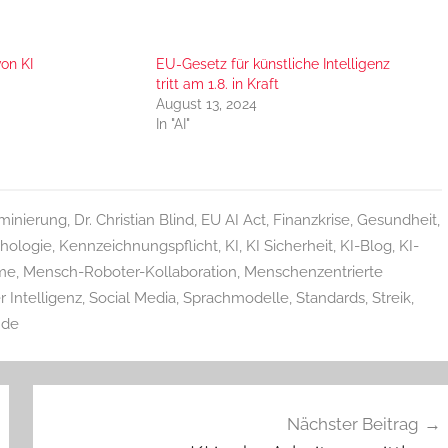
von KI
EU-Gesetz für künstliche Intelligenz
tritt am 1.8. in Kraft
August 13, 2024
In "AI"
iminierung
,
Dr. Christian Blind
,
EU AI Act
,
Finanzkrise
,
Gesundheit
,
hologie
,
Kennzeichnungspflicht
,
KI
,
KI Sicherheit
,
KI-Blog
,
KI-
me
,
Mensch-Roboter-Kollaboration
,
Menschenzentrierte
 Intelligenz
,
Social Media
,
Sprachmodelle
,
Standards
,
Streik
,
nde
Nächster Beitrag