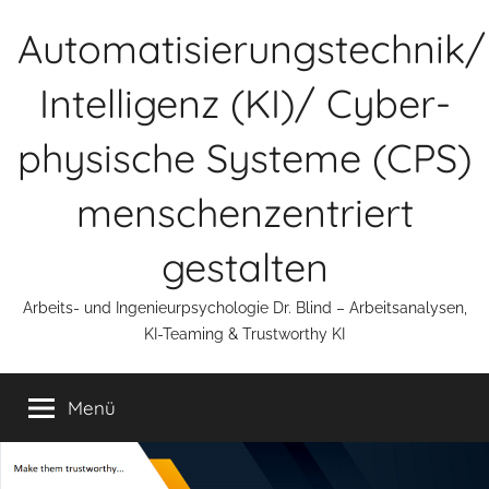
Zum
Automatisierungstechnik/
Inhalt
springen
Intelligenz (KI)/ Cyber-
physische Systeme (CPS)
menschenzentriert
gestalten
Arbeits- und Ingenieurpsychologie Dr. Blind – Arbeitsanalysen,
KI-Teaming & Trustworthy KI
Menü