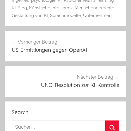
Ingenieurpsychologie
,
KI
,
KI Sicherheit
,
KI Teaming
,
KI-Blog
,
Künstliche Intelligenz
,
Menschengerechte
Gestaltung von KI
,
Sprachmodelle
,
Unternehmen
M
Beitragsnavigation
e
Vorheriger Beitrag
d
US-Ermittlungen gegen OpenAI
i
z
i
n
Nächster Beitrag
UNO-Resolution zur KI-Kontrolle
Search
Suchen