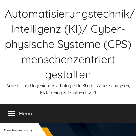
Zum
Automatisierungstechnik/
Inhalt
springen
Intelligenz (KI)/ Cyber-
physische Systeme (CPS)
menschenzentriert
gestalten
Arbeits- und Ingenieurpsychologie Dr. Blind – Arbeitsanalysen,
KI-Teaming & Trustworthy KI
Menü