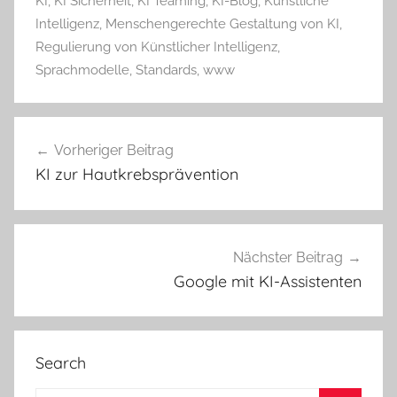
KI
,
KI Sicherheit
,
KI Teaming
,
KI-Blog
,
Künstliche
Intelligenz
,
Menschengerechte Gestaltung von KI
,
Regulierung von Künstlicher Intelligenz
,
Sprachmodelle
,
Standards
,
www
Beitragsnavigation
Vorheriger Beitrag
KI zur Hautkrebsprävention
Nächster Beitrag
Google mit KI-Assistenten
Search