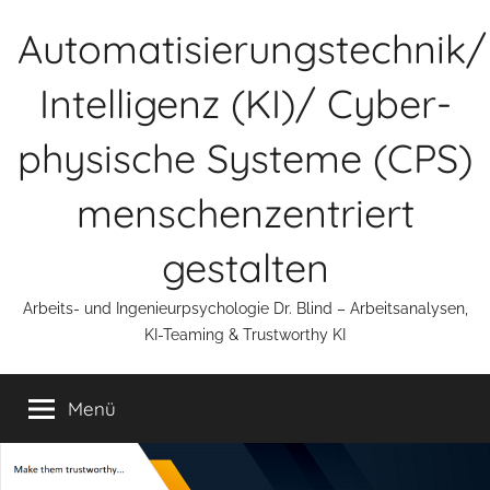
Zum
Automatisierungstechnik/
Inhalt
springen
Intelligenz (KI)/ Cyber-
physische Systeme (CPS)
menschenzentriert
gestalten
Arbeits- und Ingenieurpsychologie Dr. Blind – Arbeitsanalysen,
KI-Teaming & Trustworthy KI
Menü