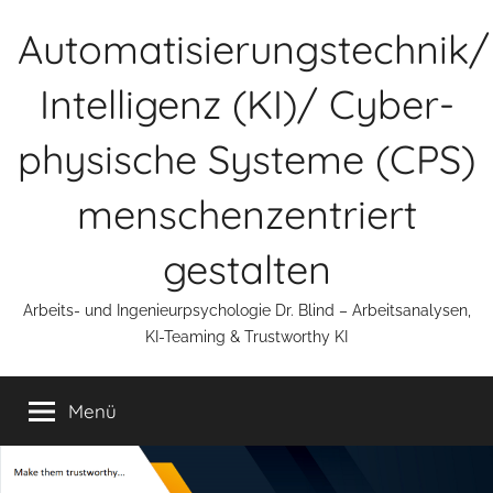
Zum
Automatisierungstechnik/
Inhalt
springen
Intelligenz (KI)/ Cyber-
physische Systeme (CPS)
menschenzentriert
gestalten
Arbeits- und Ingenieurpsychologie Dr. Blind – Arbeitsanalysen,
KI-Teaming & Trustworthy KI
Menü