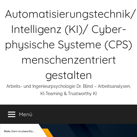
Zum
Automatisierungstechnik/
Inhalt
springen
Intelligenz (KI)/ Cyber-
physische Systeme (CPS)
menschenzentriert
gestalten
Arbeits- und Ingenieurpsychologie Dr. Blind – Arbeitsanalysen,
KI-Teaming & Trustworthy KI
Menü